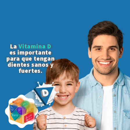
La
Vitamina D
es importante
para que tengan
dientes sanos y
fuertes.